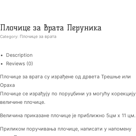
Плочице за врата Перуника
Плочице за врата
Category:
Description
Reviews (0)
Плочице за врата су израђене од дрвета Трешње или
Ораха
Плочице се израђују по поруџбини уз могућу корекцију
величине плочице.
Величина приказане плочице је приближно 5цм х 11 цм.
Приликом поручивања плочице, написати у напомену