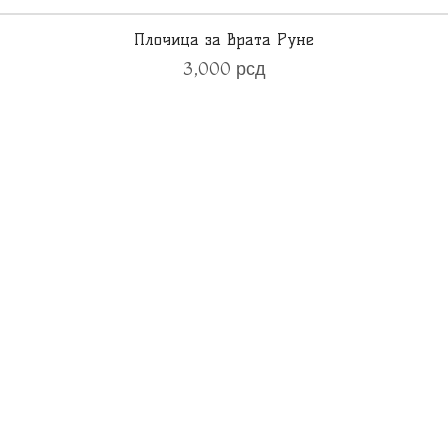
Плочица за врата Руне
3,000
рсд