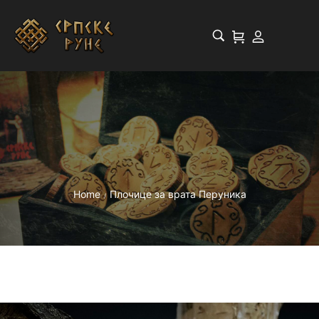
Home
Плочице за врата Перуника
/