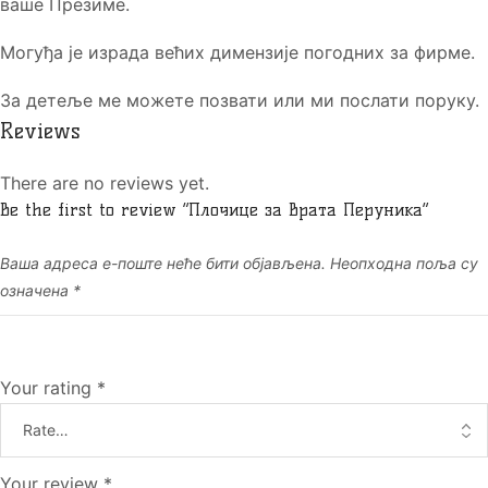
ваше Презиме.
Могуђа је израда већих димензије погодних за фирме.
За детеље ме можете позвати или ми послати поруку.
Reviews
There are no reviews yet.
Be the first to review “Плочице за врата Перуника”
Ваша адреса е-поште неће бити објављена.
Неопходна поља су
означена
*
Your rating
*
Your review
*