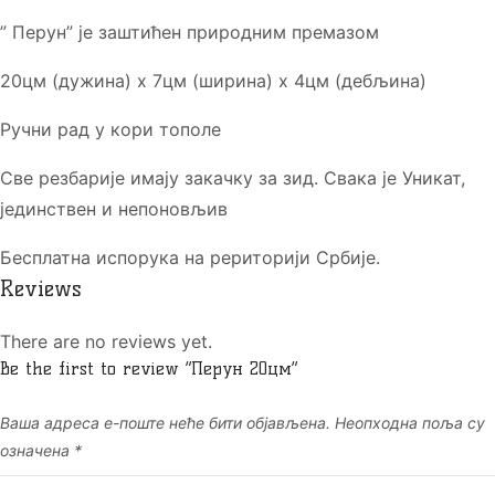
” Перун” је заштићен природним премазом
20цм (дужина) х 7цм (ширина) х 4цм (дебљина)
Ручни рад у кори тополе
Све резбарије имају закачку за зид. Свака је Уникат,
јединствен и непоновљив
Бесплатна испорука на рериторији Србије.
Reviews
There are no reviews yet.
Be the first to review “Перун 20цм”
Ваша адреса е-поште неће бити објављена.
Неопходна поља су
означена
*