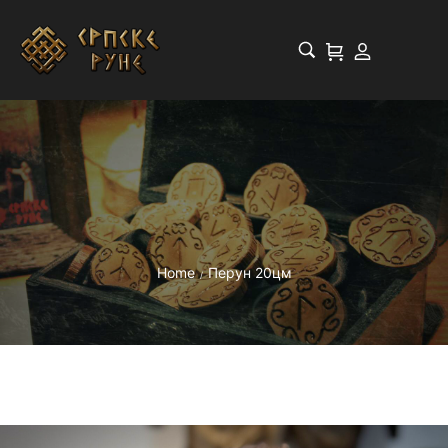
Home
Перун 20цм
/