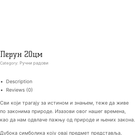
Перун 20цм
Ручни радови
Category:
Description
Reviews (0)
Сви који трагају за истином и знањем, теже да живе
по законима природе. Изазови овог нашег времена,
као да нам одвлаче пажњу од природе и њених закона.
Дубока симболика коју овај предмет представља,