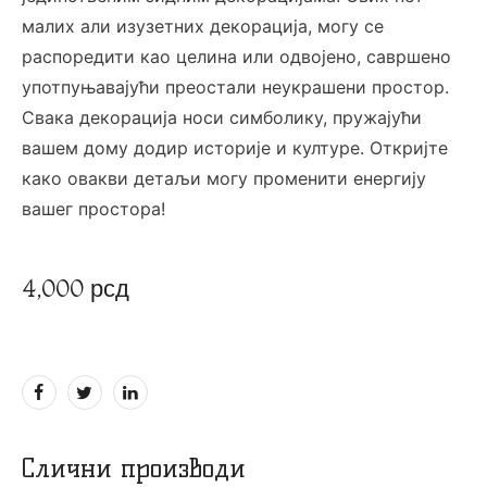
малих али изузетних декорација, могу се
распоредити као целина или одвојено, савршено
употпуњавајући преостали неукрашени простор.
Свака декорација носи симболику, пружајући
вашем дому додир историје и културе. Откријте
како овакви детаљи могу променити енергију
вашег простора!
4,000
рсд
Слични производи