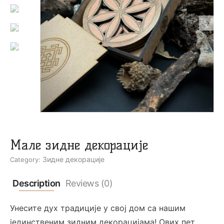
Мале зидне декорације
Зидне декорације
Category:
Description
Reviews (0)
Унесите дух традиције у свој дом са нашим
јединственим зидним декорацијама! Ових пет