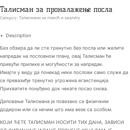
Талисман за проналажење посла
Талисмани за помоћ и заштиту
Category:
Description
Без обзира да ли сте тренутно без посла или желите
напредак на пословном плану, овај Талисман ће
привући прилике и могућности за напредак.
Имајте у виду да понекад неки послови само служе да
се превазиђе тренутно угрожена егзистенција.
Прихватите понуђено док чекате посао снова.
Деловање Талисмана је повезано са физичким
додиром или са нечим што има везе са особом.
КОЈИ ЋЕТЕ ТАЛИСМАН НОСИТИ ТИХ ДАНА, ЗАВИСИ