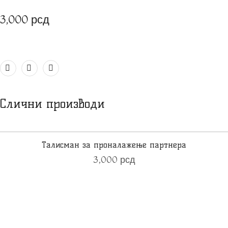
3,000
рсд
Слични производи
Талисман за проналажење партнера
Out of stock
3,000
рсд