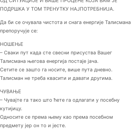
ОД СИТУАЦИЈЕ И ВАШЕ ПРОЦЕНЕ КОЈА ВАМ ЈЕ
ПОДРШКА У ТОМ ТРЕНУТКУ НАЈПОТРЕБНИЈА.
Да би се очувала чистота и снага енергије Талисмана
препоручује се:
НОШЕЊЕ
– Сваки пут када сте свесни присуства Вашег
Талисмана његова енергија постаје јача.
Сетите се зашто га носите, више пута дневно.
Талисман не треба квасити и давати другима.
ЧУВАЊЕ
– Чувајте га тако што ћете га одлагати у посебну
кутијицу.
Односите се према њему као према посебном
предмету јер он то и јесте.