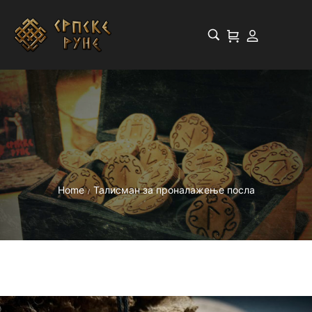
Home
Талисман за проналажење посла
/