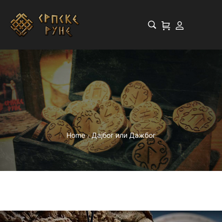
Home
Дајбог или Дажбог
/