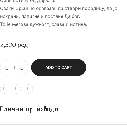
Срби потичу од Дајбога.
Сваки Србин је обавезан да створи породицу, да је
исхрани, подигне и постане Дајбог.
То је његова дужност, слава и истина.
2,500
рсд
ADD TO CART
Слични производи