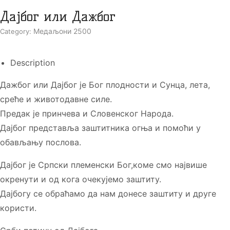
Дајбог или Дажбог
Медаљони 2500
Category:
Description
Дажбог или Дајбог је Бог плодности и Сунца, лета,
среће и животодавне силе.
Предак је принчева и Словенског Народа.
Дајбог представља заштитника огња и помоћи у
обављању послова.
Дајбог је Српски племенски Бог,коме смо највише
окренути и од кога очекујемо заштиту.
Дајбогу се обраћамо да нам донесе заштиту и друге
користи.