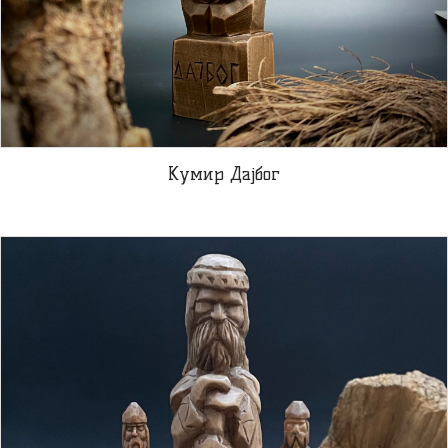
Кумир Дајбог