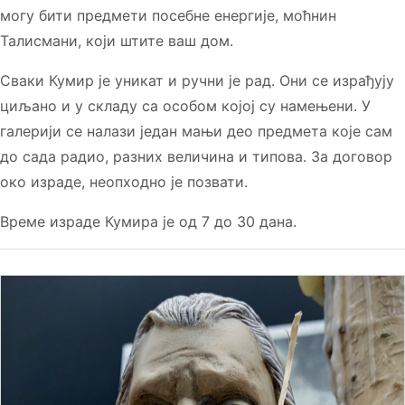
могу бити предмети посебне енергије, моћнин
Талисмани, који штите ваш дом.
Сваки Кумир је уникат и ручни је рад. Они се израђују
циљано и у складу са особом којој су намењени. У
галерији се налази један мањи део предмета које сам
до сада радио, разних величина и типова. За договор
око израде, неопходно је позвати.
Време израде Кумира је од 7 до 30 дана.