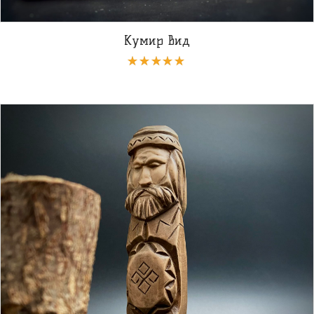
Кумир Вид
Rated
5.00
out
of 5