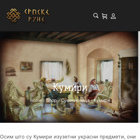
Кумири
Home
Shop
Сувенирница
Кумири
/
/
/
Осим што су Кумири изузетни украсни предмети, они