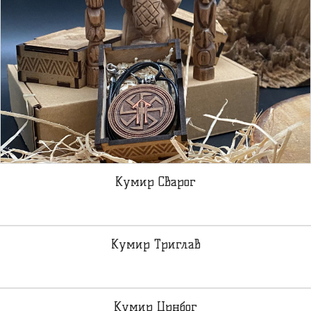
Кумир Сварог
Кумир Триглав
Кумир Црнбог