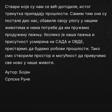
Ствари које су нам се већ догодиле, истог
тренутка припадају прошлости. Самим тим оне су
постале део нас, обавиле своју улогу у нашим
животима и нема потребе да им пружамо
продужену пажњу. Уколико је наша пажња и
присутност усмерена на САДА и ОВДЕ,
престајемо да будемо робови прошлости. Тако
смо створили простор и могућност да привучемо
све ново у наше животе.
Аутор: Бојан
Српске Руне