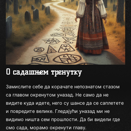
О садашњем тренутку
Замислите себе да корачате непознатом стазом
са главом окренутом уназад. Не само да не
видите куда идете, него су шансе да се саплетете
и повредите велике. Гледајући уназад ми не
видимо ништа сем прошлости. Да би видели где
смо сада, морамо окренути главу.