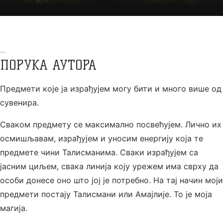
...
ПОРУКА АУТОРА
Предмети које ја израђујем могу бити и много више од
сувенира.
Сваком предмету се максимално посвећујем. Лично их
осмишљавам, израђујем и уносим енергију која те
предмете чини Талисманима. Сваки израђујем са
јасним циљем, свака линија коју урежем има сврху да
особи донесе оно што јој је потребно. На тај начин моји
предмети постају Талисмани или Амајлије. То је моја
магија.