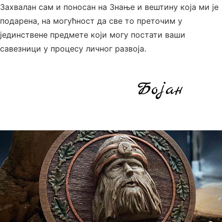
Захвалан сам и поносан на Знање и вештину која ми је
подарена, на могућност да све то преточим у
јединствене предмете који могу постати ваши
савезници у процесу личног развоја.